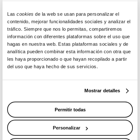
principios de la mecánica cuántica. Para construir una
identidad gráfica capaz de traducir este universo
Las
cookies
de la web se usan para personalizar el
cuántico a un lenguaje accesible, nos embarcamos en
un
contenido, mejorar funcionalidades sociales y analizar el
tráfico. Siempre que nos lo permitas, compartiremos
proceso de investigación visual y conceptual
en el que
información con diferentes plataformas sobre el uso que
las partículas podían ser o no ser, estar entrelazadas e
hagas en nuestra web. Estas plataformas sociales y de
incluso superpuestas.
analítica pueden combinar esta información con otra que
les haya proporcionado o que hayan recopilado a partir
del uso que haya hecho de sus servicios.
La línea gráfica resultante toma como referencia principal
el criostato de los ordenadores cuánticos: la compleja
estructura que mantiene los cúbits a temperaturas
Mostrar detalles
extremadamente bajas. Y, en un guiño a los orígenes de la
física, también nos conecta con los acabados dorados
Permitir todas
presentes en instrumentos históricos de la física clásica.
Con estos elementos en mente,
desarrollamos un
Personalizar
sistema visual
que enlaza el imaginario científico con la
experiencia expositiva.