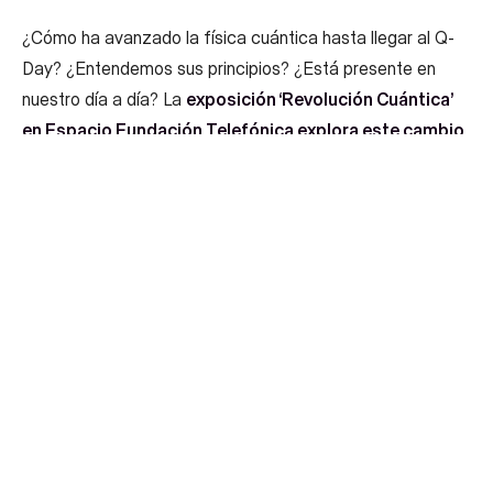
¿Cómo ha avanzado la física cuántica hasta llegar al Q-
Day? ¿Entendemos sus principios? ¿Está presente en
nuestro día a día? La
exposición ‘Revolución Cuántica’
en Espacio Fundación Telefónica explora este cambio
de paradigma
, que comenzó a principios del siglo XX y
que, sin embargo, sigue resultando casi incomprensible
para la mayoría de las personas.
Desde Prodigioso Volcán hemos aportado nuestra
experiencia haciendo fácil lo difícil para desarrollar
la
línea gráfica, diversas piezas infográficas y
audiovisuales, y la comunicación digital de la
exposición
.