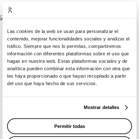
Las
cookies
de la web se usan para personalizar el
contenido, mejorar funcionalidades sociales y analizar el
tráfico. Siempre que nos lo permitas, compartiremos
información con diferentes plataformas sobre el uso que
Cataluña ha situado la ciencia
hagas en nuestra web. Estas plataformas sociales y de
como uno de los pilares del modelo
analítica pueden combinar esta información con otra que
de país. La asociación entre
les haya proporcionado o que hayan recopilado a partir
del uso que haya hecho de sus servicios.
territorio, conocimiento y valores
humanos marca la diferencia entre
seguir o liderar. Cataluña quiere
Mostrar detalles
ser motor, quiere ser protagonista y
quiere liderar.
Permitir todas